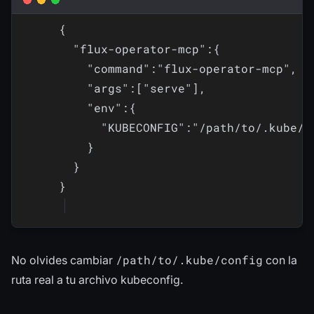
{

  "flux-operator-mcp":{

    "command":"flux-operator-mcp",

    "args":["serve"],

    "env":{

      "KUBECONFIG":"/path/to/.kube/co
    }

  }

/path/to/.kube/config
No olvides cambiar
con la
ruta real a tu archivo kubeconfig.