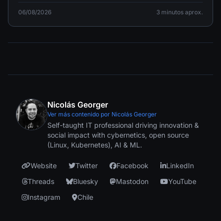
cumplimiento de la norma.
06/08/2026
3 minutos aprox.
Nicolás Georger
Ver más contenido por Nicolás Georger
Self-taught IT professional driving innovation &
social impact with cybernetics, open source
(Linux, Kubernetes), AI & ML.
Website
Twitter
Facebook
LinkedIn
Threads
Bluesky
Mastodon
YouTube
Instagram
Chile