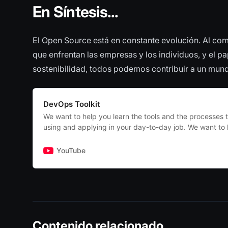
En Síntesis...
El Open Source está en constante evolución. Al com
que enfrentan las empresas y los individuos, y el p
sostenibilidad, todos podemos contribuir a un mun
DevOps Toolkit
We want to help you learn the tools and the processes 
using and applying in your day-to-day job. We want to
decisions. What works well, what doesn’t work, why yo
one tool over the other, and how to get up-to-speed qui
YouTube
works the best for a given task? What should we explor
and what is a waste of time? This channel has DevOps 
because we believe that the only way forward is to com
types of expertise. Ultimately, we need to be able to de
and operate our systems without friction caused by sil
distinct types of expertise. Hence, our focus is on brid
Contenido relacionado
focusing on the topics that allow developers, operators