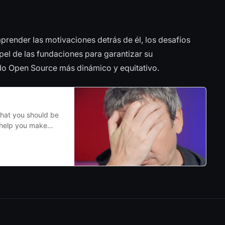
prender las motivaciones detrás de él, los desafíos
apel de las fundaciones para garantizar su
do Open Source más dinámico y equitativo.
that you should be
 help you make
u should choose
ckly. Which tool
e in more depth,
in the name
bine different
velop, test, deploy,
os formed around
ging the gap by
, and everyone else