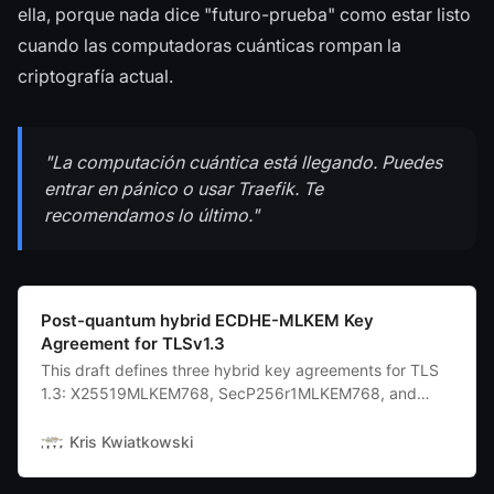
ella, porque nada dice "futuro-prueba" como estar listo
cuando las computadoras cuánticas rompan la
criptografía actual.
"La computación cuántica está llegando. Puedes
entrar en pánico o usar Traefik. Te
recomendamos lo último."
Post-quantum hybrid ECDHE-MLKEM Key
Agreement for TLSv1.3
This draft defines three hybrid key agreements for TLS
1.3: X25519MLKEM768, SecP256r1MLKEM768, and
SecP384r1MLKEM1024 which combine a post-quantum
KEM with an elliptic curve Diffie-Hellman (ECDHE).
Kris Kwiatkowski