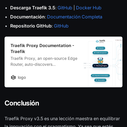
Descarga Traefik 3.5
:
GitHub
|
Docker Hub
Documentación
:
Documentación Completa
Repositorio GitHub
:
GitHub
Traefik Proxy Documentation -
Traefik
Traefik Proxy, an open-source Edge
Router, auto-discovers
configurations and supports major
orchestrators, like Kubernetes.
logo
Read the technical documentation.
Conclusión
Traefik Proxy v3.5 es una lección maestra en equilibrar
la innovación con el pragmatismo. Ya sea que estés