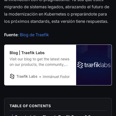
migrando de sistemas legados, abrazando el futuro de
la modernización en Kubernetes o preparándote para
los próximos standards, esta versión tiene respuestas.
Fuente
:
Blog de Traefik
Blog | Traefik Labs
Visit our blog to get the latest news
on our products, the community,
and also some interesting articles
related to containers, microservices,
Traefik Labs
Immánuel Fodor
Kubernetes and more.
TABLE OF CONTENTS