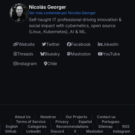
Nicolás Georger
Ver más contenido por Nicolás Georger
Self-taught IT professional driving innovation &
social impact with cybernetics, open source
(Linux, Kubernetes), AI & ML.
Website
Twitter
Facebook
LinkedIn
Threads
Bluesky
Mastodon
YouTube
Instagram
Chile
About Us
Nosotros
Our Projects
Contact us
Terms of Service
Privacy
Español
Portugues
English
Categories
Recommendations
Sitemap
RSS
Github
LinkedIn
Discord
X
Mastodon
Instagram