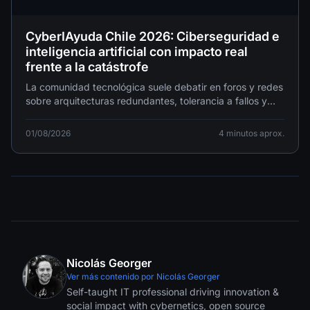
CyberIAyuda Chile 2026: Ciberseguridad e
inteligencia artificial con impacto real
frente a la catástrofe
La comunidad tecnológica suele debatir en foros y redes
sobre arquitecturas redundantes, tolerancia a fallos y
alta disponibilidad. Sin embargo, cuando el "desastre"
ocurre en el mundo físico, no hay failover automático ni
01/08/2026
4 minutos aprox.
respaldo en la nube que pueda solucionarlo con un clic.
Nicolás Georger
Ver más contenido por Nicolás Georger
Self-taught IT professional driving innovation &
social impact with cybernetics, open source