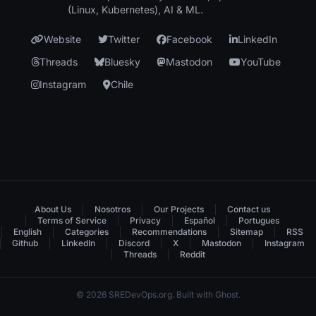
(Linux, Kubernetes), AI & ML.
Website
Twitter
Facebook
LinkedIn
Threads
Bluesky
Mastodon
YouTube
Instagram
Chile
About Us
Nosotros
Our Projects
Contact us
Terms of Service
Privacy
Español
Portugues
English
Categories
Recommendations
Sitemap
RSS
Github
LinkedIn
Discord
X
Mastodon
Instagram
Threads
Reddit
© 2026 SREDevOps.org. Built with Ghost.