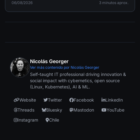
cumplimiento de la norma.
06/08/2026
3 minutos aprox.
Nicolás Georger
Ver más contenido por Nicolás Georger
Self-taught IT professional driving innovation &
social impact with cybernetics, open source
(Linux, Kubernetes), AI & ML.
Website
Twitter
Facebook
LinkedIn
Threads
Bluesky
Mastodon
YouTube
Instagram
Chile