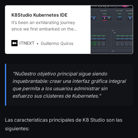
K8Studio Kubernetes IDE
It’s been an exhilarating journey
since we first embarked on the
K8studio project four years ago.
Although there were pauses along
ITNEXT
Guillermo Quiros
the way…
"Nu0estro objetivo principal sigue siendo
inquebrantable: crear una interfaz gráfica integral
que permita a los usuarios administrar sin
esfuerzo sus clústeres de Kubernetes."
Las características principales de K8 Studio son las
siguientes: