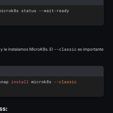
--classic
 y le instalamos MicroK8s. El
es importante
snap 
install
 microk8s 
--classic
ss
: