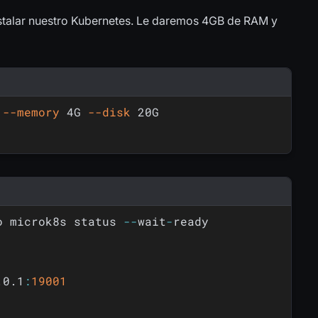
stalar nuestro Kubernetes. Le daremos 4GB de RAM y
 
--memory
 4G 
--disk
o microk8s status 
-
-
wait
-
ready               
.0.1
:
19001