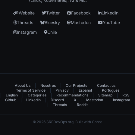
(Linux, Kubernetes), AI & ML.
Website
Twitter
Facebook
LinkedIn
Threads
Bluesky
Mastodon
YouTube
Instagram
Chile
About Us
Nosotros
Our Projects
Contact us
Terms of Service
Privacy
Español
Portugues
English
Categories
Recommendations
Sitemap
RSS
Github
LinkedIn
Discord
X
Mastodon
Instagram
Threads
Reddit
© 2026 SREDevOps.org. Built with Ghost.