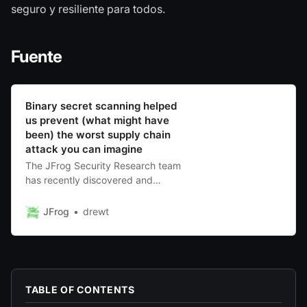
seguro y resiliente para todos.
Fuente
Binary secret scanning helped
us prevent (what might have
been) the worst supply chain
attack you can imagine
The JFrog Security Research team
has recently discovered and
reported a leaked access token
with administrator access to
JFrog
drewt
Python’s, PyPI’s and Python
Software Foundation’s GitHub
repositories, which was leaked in a
public Docker container hosted on
Docker Hub. As a community
TABLE OF CONTENTS
service, the JFrog Security