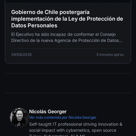
Gobierno de Chile postergaría
implementación de la Ley de Protección de
Datos Personales
El Ejecutivo ha sido incapaz de conformar el Consejo
Directivo de la nueva Agencia de Protección de Datos
Personales, el organismo encargado de fiscalizar el
cumplimiento de la norma.
06/08/2026
3 minutos aprox.
Nicolás Georger
Ver más contenido por Nicolás Georger
Self-taught IT professional driving innovation &
social impact with cybernetics, open source