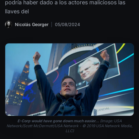
podría haber dado a los actores maliciosos las
llaves del
Nicolás Georger
|
05/08/2024
E-Corp would have gone down much easier...
(Image: USA
Network/Scott McDermott/USA Network - © 2019 USA Network Media,
LLC)