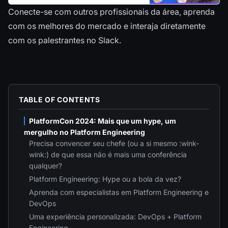
Conecte-se com outros profissionais da área, aprenda
com os melhores do mercado e interaja diretamente
com os palestrantes no Slack.
TABLE OF CONTENTS
PlatformCon 2024: Mais que um hype, um
mergulho no Platform Engineering
Precisa convencer seu chefe (ou a si mesmo :wink-
wink:) de que essa não é mais uma conferência
qualquer?
Platform Engineering: Hype ou a bola da vez?
Aprenda com especialistas em Platform Engineering e
DevOps
Uma experiência personalizada: DevOps + Platform
Engineering