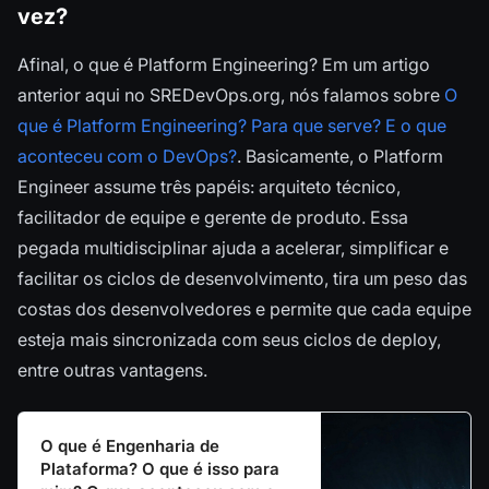
vez?
Afinal, o que é Platform Engineering? Em um artigo
anterior aqui no SREDevOps.org, nós falamos sobre
O
que é Platform Engineering? Para que serve? E o que
aconteceu com o DevOps?
. Basicamente, o Platform
Engineer assume três papéis: arquiteto técnico,
facilitador de equipe e gerente de produto. Essa
pegada multidisciplinar ajuda a acelerar, simplificar e
facilitar os ciclos de desenvolvimento, tira um peso das
costas dos desenvolvedores e permite que cada equipe
esteja mais sincronizada com seus ciclos de deploy,
entre outras vantagens.
O que é Engenharia de
Plataforma? O que é isso para