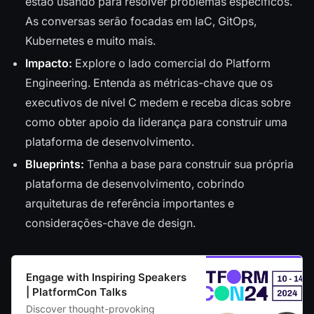
estão usando para resolver problemas específicos.
As conversas serão focadas em IaC, GitOps,
Kubernetes e muito mais.
Impacto:
Explore o lado comercial do Platform
Engineering. Entenda as métricas-chave que os
executivos de nível C medem e receba dicas sobre
como obter apoio da liderança para construir uma
plataforma de desenvolvimento.
Blueprints:
Tenha a base para construir sua própria
plataforma de desenvolvimento, cobrindo
arquiteturas de referência importantes e
considerações-chave de design.
Engage with Inspiring Speakers
| PlatformCon Talks
Discover thought-provoking