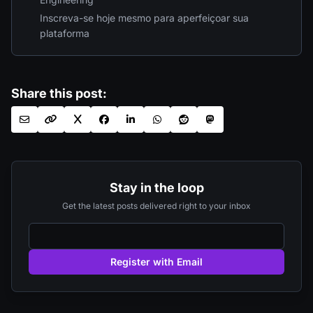
Inscreva-se hoje mesmo para aperfeiçoar sua
plataforma
Share this post:
Stay in the loop
Get the latest posts delivered right to your inbox
Register with Email