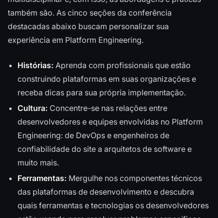
também são. As cinco seções da conferência
destacadas abaixo buscam personalizar sua
experiência em Platform Engineering.
Histórias:
Aprenda com profissionais que estão
construindo plataformas em suas organizações e
receba dicas para sua própria implementação.
Cultura:
Concentre-se nas relações entre
desenvolvedores e equipes envolvidas no Platform
Engineering: de DevOps e engenheiros de
confiabilidade do site a arquitetos de software e
muito mais.
Ferramentas:
Mergulhe nos componentes técnicos
das plataformas de desenvolvimento e descubra
quais ferramentas e tecnologias os desenvolvedores