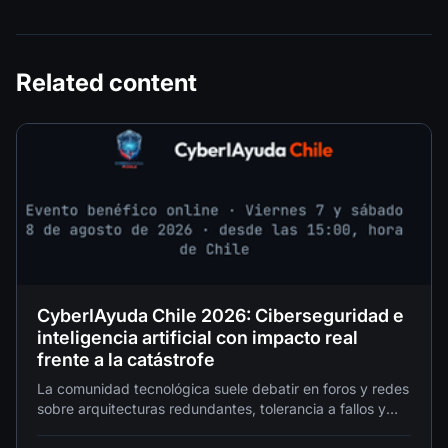
Related content
CyberIAyuda Chile 2026: Ciberseguridad e
inteligencia artificial con impacto real
frente a la catástrofe
La comunidad tecnológica suele debatir en foros y redes
sobre arquitecturas redundantes, tolerancia a fallos y
alta disponibilidad. Sin embargo, cuando el "desastre"