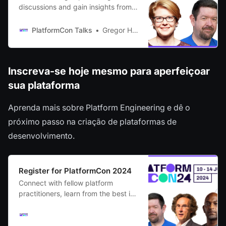
discussions and gain insights from
industry experts at PlatformCon
Talks. Join us now!
PlatformCon Talks
Gregor HohpeEnterprise Strategist, AWS
Inscreva-se hoje mesmo para aperfeiçoar
sua plataforma
Aprenda mais sobre Platform Engineering e dê o
próximo passo na criação de plataformas de
desenvolvimento.
Register for PlatformCon 2024
Connect with fellow platform
practitioners, learn from the best in
the industry and engage directly
with speakers on Slack.