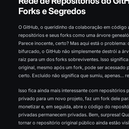
Rede de Repositórios do Gi
Forks e Segredos
O GitHub, o queridinho da colaboração em código 
repositórios e seus forks como uma árvore genealóg
Parece inocente, certo? Mas aqui está o problema: 
bifurcado, o GitHub não simplesmente destrói a árvo
raiz para um dos forks sobreviventes. Isso signifi
original, mesmo após um fork, pode ser acessado p
certo. Excluído não significa que sumiu, apenas… r
Isso fica ainda mais interessante com repositórios p
privado para um novo projeto, faz um fork dele par
monetizar e, em seguida, abre o código do reposit
privadas permanecem privadas. Bem, surpresa! Qua
tornar o repositório original público ainda estão vis