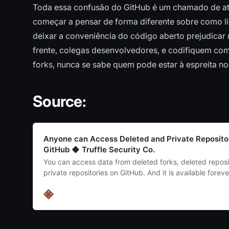
Toda essa confusão do GitHub é um chamado de at
começar a pensar de forma diferente sobre como 
deixar a conveniência do código aberto prejudicar
frente, colegas desenvolvedores, e codifiquem com
forks, nunca se sabe quem pode estar à espreita no
Source:
Anyone can Access Deleted and Private Reposito
GitHub ◆ Truffle Security Co.
You can access data from deleted forks, deleted repos
private repositories on GitHub. And it is available forev
GitHub, and intentionally designed that way.