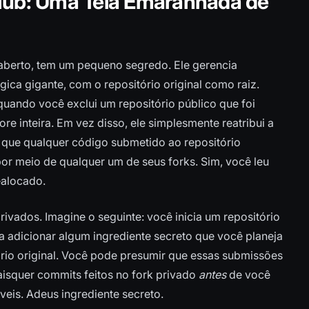
tHub: Uma Teia Emaranhada de
aberto, tem um pequeno segredo. Ele gerencia
ica gigante, com o repositório original como raiz.
quando você exclui um repositório público que foi
re inteira. Em vez disso, ele simplesmente reatribui a
ca que qualquer código submetido ao repositório
or meio de qualquer um de seus forks. Sim, você leu
ealocado.
rivados. Imagine o seguinte: você inicia um repositório
a adicionar algum ingrediente secreto que você planeja
ório original. Você pode presumir que essas submissões
isquer commits feitos no fork privado
antes
de você
íveis. Adeus ingrediente secreto.