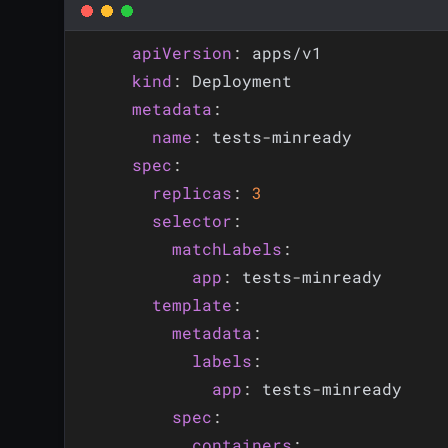
apiVersion
:
kind
:
metadata
:
name
:
 tests
-
spec
:
replicas
:
3
selector
:
matchLabels
:
app
:
 tests
-
minready

template
:
metadata
:
labels
:
app
:
 tests
-
minready

spec
:
containers
: