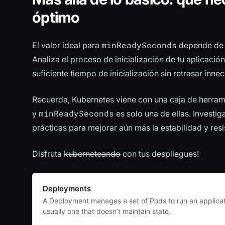
óptimo
minReadySeconds
El valor ideal para
depende de lo
Analiza el proceso de inicialización de tu aplicaci
suficiente tiempo de inicialización sin retrasar in
Recuerda, Kubernetes viene con una caja de herrami
minReadySeconds
y
es solo una de ellas. Investi
prácticas para mejorar aún más la estabilidad y resi
Disfruta
kuberneteando
con tus despliegues!
Deployments
A Deployment manages a set of Pods to run an applicat
usually one that doesn’t maintain state.