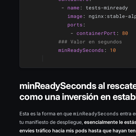
-
name
:
 tests
-
minready

image
:
 nginx
:
stable
-
al
ports
:
-
containerPort
:
80
### Valor en segundos
minReadySeconds
:
10
minReadySeconds al rescate:
como una inversión en estabi
minReadySeconds
Esta es la forma en que
entra e
tu manifiesto de despliegue,
esencialmente le está
envíes tráfico hacia mis pods hasta que hayan te