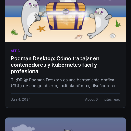
APPS
Podman Desktop: Cómo trabajar en
contenedores y Kubernetes fácil y
profesional
TL;DR 🥱 Podman Desktop es una herramienta gráfica
(GUI ) de código abierto, multiplataforma, diseñada para
facilitar el trabajo con contenedores
Jun 4, 2024
About 6 minutes read