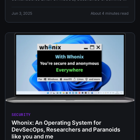
Docker. Analizamos el impacto en desarrolladores, SRE y
el futuro de la contenerización.
Jun 3, 2025
About 4 minutes read
SECURITY
Whonix: An Operating System for
DevSecOps, Researchers and Paranoids
like you and me