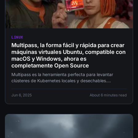
LINUX
Multipass, la forma fácil y rápida para crear
máquinas virtuales Ubuntu, compatible con
macOS y Windows, ahora es
completamente Open Source
Multipass es la herramienta perfecta para levantar
clústeres de Kubernetes locales y desechables.
¿Necesitas probar algo rápido? ¿Una demo? ¿O
simplemente quieres cachurear sin ensuciar tu máquina
Jun 6, 2025
About 6 minutes read
principal? Multipass es tu mejor amigo.