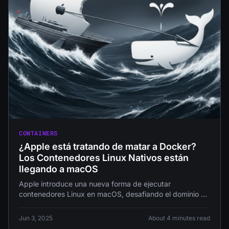
CONTAINERS
¿Apple está tratando de matar a Docker?
Los Contenedores Linux Nativos están
llegando a macOS
Apple introduce una nueva forma de ejecutar
contenedores Linux en macOS, desafiando el dominio de
Docker. Analizamos el impacto en desarrolladores, SRE y
el futuro de la contenerización.
Jun 3, 2025
About 4 minutes read