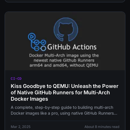
CI-CD
Kiss Goodbye to QEMU: Unleash the Power
of Native GitHub Runners for Multi-Arch
Docker Images
A complete, step-by-step guide to building multi-arch
Docker images like a pro, using native GitHub Runners
and leaving QEMU in the dust. Now go forth and
conquer the world of multi-architecture deployments!
Mar 2, 2025
About 8 minutes read